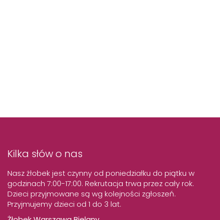
Kilka słów o nas
Nasz żłobek jest czynny od poniedziałku do piątku w
godzinach 7:00-17:00. Rekrutacja trwa przez cały rok.
Dzieci przyjmowane są wg kolejności zgłoszeń.
Przyjmujemy dzieci od 1 do 3 lat.
Żłobek Warszawa Bielany